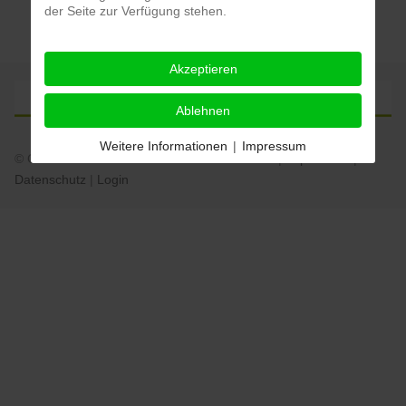
der Seite zur Verfügung stehen.
Akzeptieren
Ablehnen
Weitere Informationen
|
Impressum
© Grundschule Johansenschule Krefeld 2026 |
Impressum
|
Datenschutz
|
Login